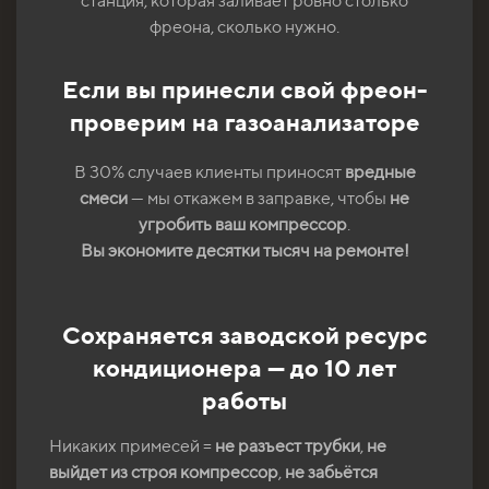
станция, которая заливает ровно столько
фреона, сколько нужно.
Если вы принесли свой фреон-
проверим на газоанализаторе
В 30% случаев клиенты приносят
вредные
смеси
— мы откажем в заправке, чтобы
не
угробить ваш компрессор
.
Вы экономите десятки тысяч на ремонте!
Сохраняется заводской ресурс
кондиционера — до 10 лет
работы
Никаких примесей =
не разъест трубки
,
не
выйдет из строя компрессор
,
не забьётся